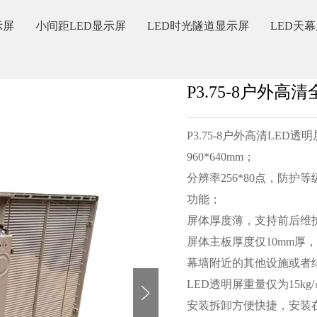
示屏
小间距LED显示屏
LED时光隧道显示屏
LED天
P3.75-8户外高
P3.75-8户外高清LED透
960*640mm；
分辨率256*80点，防护
功能；
屏体厚度薄，支持前后维
屏体主板厚度仅10mm厚
幕墙附近的其他设施或者
LED透明屏重量仅为15k
安装拆卸方便快捷，安装