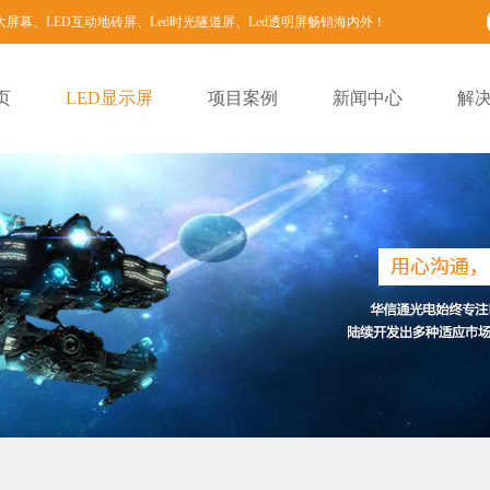
大屏幕、
LED互动地砖屏
、
Led时光隧道屏
、
Led透明屏
畅销海内外！
页
LED显示屏
项目案例
新闻中心
解