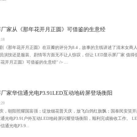
示屏厂家从《那年花开月正圆》可借鉴的生意经
:18
剧《那年花开月正圆》在豆瓣的评分为8.4，故事的主线讲述了清末女商
员演技还是服装、剧情等方面无不让人惊叹，但让 LED显示屏厂家 值得
花开月正圆》可借鉴的生意经" /> ...
屏厂家华信通光电P3.91LED互动地砖屏登场衡阳
:29
庆，朝阳照耀国富强；绽放烟花普天庆，放飞白鸽红旗飘；国泰民安笑开颜
通光电P3.91户外互动LED地砖屏闪耀登场衡阳，顺利完成验收工作。 LED显
通光电P3.9...